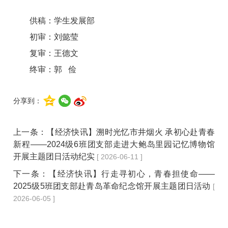
供稿：学生发展部
初审：刘懿莹
复审：王德文
终审：郭 俭
分享到：
上一条：
【经济快讯】溯时光忆市井烟火 承初心赴青春
新程——2024级6班团支部走进大鲍岛里园记忆博物馆
开展主题团日活动纪实
[ 2026-06-11 ]
下一条：
【经济快讯】行走寻初心，青春担使命——
2025级5班团支部赴青岛革命纪念馆开展主题团日活动
[
2026-06-05 ]