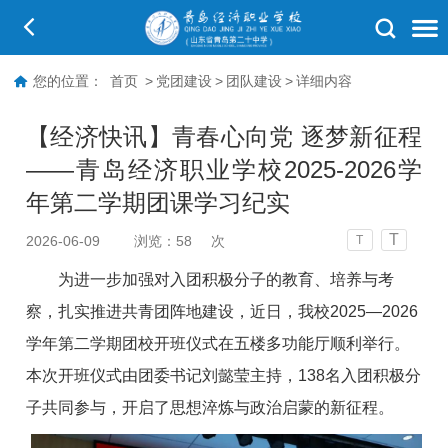
您的位置：
首页
>
党团建设
>
团队建设
>
详细内容
【经济快讯】青春心向党 逐梦新征程
——青岛经济职业学校2025-2026学
年第二学期团课学习纪实
T
2026-06-09
浏览：
58
次
T
为进一步加强对入团积极分子的教育、培养与考
察，扎实推进共青团阵地建设，近日，我校2025—2026
学年第二学期团校开班仪式在五楼多功能厅顺利举行。
本次开班仪式由团委书记刘懿莹主持，138名入团积极分
子共同参与，开启了思想淬炼与政治启蒙的新征程。