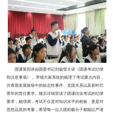
团课第四讲由团委书记刘懿莹主讲《团课考试纪律
和注意事项》 。带领大家系统的梳理了考试重点内容，
共青团发展脉络中的标志性事件、党团关系以及新时代
青年的责任要求。随后详细宣读了团课结业考试的纪律
要求，她强调，考试不仅是对知识水平的检验，更是对
思想品质的考量，希望每一位入团积极分子都能以严谨