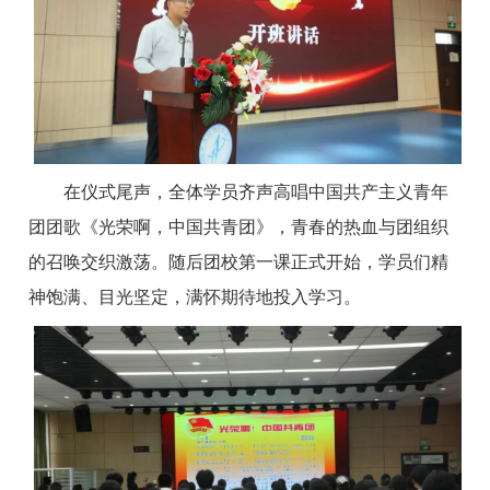
在仪式尾声，全体学员齐声高唱中国共产主义青年
团团歌《光荣啊，中国共青团》，青春的热血与团组织
的召唤交织激荡。随后团校第一课正式开始，学员们精
神饱满、目光坚定，满怀期待地投入学习。