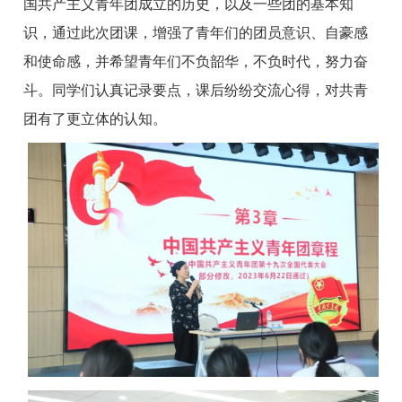
国共产主义青年团成立的历史，以及一些团的基本知
识，通过此次团课，增强了青年们的团员意识、自豪感
和使命感，并希望青年们不负韶华，不负时代，努力奋
斗。同学们认真记录要点，课后纷纷交流心得，对共青
团有了更立体的认知。