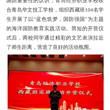
国防重要性的认识，青岛经济
职业
学校联
合青岛华文技工学校，组织西藏
班
10
4
名学
生开展了
以
“
蓝色筑梦，国防强
国
”
为主题
的海洋国防教育实践活动。简短的开营仪
式
后，两校同学
通过精彩的文艺表演拉近
了师生距离，营造了良好的活动氛围。