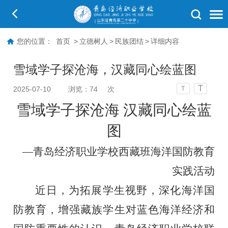
您的位置：
首页
>
立德树人
>
民族团结
>
详细内容
雪域学子探沧海，汉藏同心绘蓝图
T
2025-07-10
浏览：
74
次
T
雪域学子探沧
海
汉藏同心绘蓝
图
—
青岛经济职业学校西藏班
海洋国防教育
实践活动
近日，为拓展学生视野，深化海洋国
防教育，增强藏族学生对蓝色海洋经济和