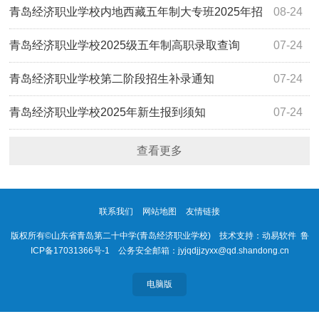
季招生简章
青岛经济职业学校内地西藏五年制大专班2025年招
08-24
生简章
青岛经济职业学校2025级五年制高职录取查询
07-24
青岛经济职业学校第二阶段招生补录通知
07-24
青岛经济职业学校2025年新生报到须知
07-24
查看更多
联系我们
网站地图
友情链接
版权所有©山东省青岛第二十中学(青岛经济职业学校)
技术支持：动易软件
鲁
ICP备17031366号-1
公务安全邮箱：jyjqdjjzyxx@qd.shandong.cn
电脑版